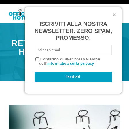
T
o
ISCRIVITI ALLA NOSTRA
g
g
NEWSLETTER. ZERO SPAM,
l
PROMESSO!
e
RETE D’IMPRESA – CASE
n
a
HISTORY “LA MILANO
v
i
CHE CONVIENE”
Confermo di aver preso visione
g
dell'
informativa sulla privacy
a
t
i
Iscriviti
o
n