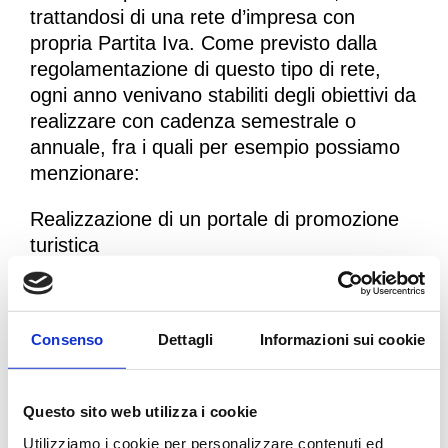
trattandosi di una rete d’impresa con
propria Partita Iva. Come previsto dalla
regolamentazione di questo tipo di rete,
ogni anno venivano stabiliti degli obiettivi da
realizzare con cadenza semestrale o
annuale, fra i quali per esempio possiamo
menzionare:
Realizzazione di un portale di promozione
turistica
Partecipazione a fiere e manifestazioni
Partecipazione a bandi di gara
Consenso
Dettagli
Informazioni sui cookie
Un ulteriore processo avviato è stato quello
dello scambio dei dati delle nostre strutture,
Questo sito web utilizza i cookie
dati inerenti ai principali KPI di performance
Utilizziamo i cookie per personalizzare contenuti ed