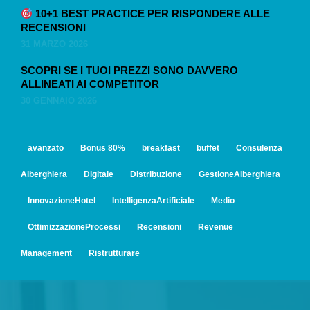
10+1 BEST PRACTICE PER RISPONDERE ALLE
RECENSIONI
31 MARZO 2026
SCOPRI SE I TUOI PREZZI SONO DAVVERO
ALLINEATI AI COMPETITOR
30 GENNAIO 2026
avanzato
Bonus 80%
breakfast
buffet
Consulenza
Alberghiera
Digitale
Distribuzione
GestioneAlberghiera
InnovazioneHotel
IntelligenzaArtificiale
Medio
OttimizzazioneProcessi
Recensioni
Revenue
Management
Ristrutturare