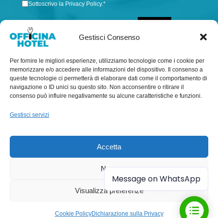
Sottoscrivo la Privacy Policy.
*
INVIA
Gestisci Consenso
Per fornire le migliori esperienze, utilizziamo tecnologie come i cookie per
memorizzare e/o accedere alle informazioni del dispositivo. Il consenso a
queste tecnologie ci permetterà di elaborare dati come il comportamento di
navigazione o ID unici su questo sito. Non acconsentire o ritirare il
consenso può influire negativamente su alcune caratteristiche e funzioni.
Gestisci servizi
Officina Hotel sas di Taillandier Jean-Pierre & C. – Via
Cattaneo, 8 – 22040 Alzate Brianza (Como)
Accetta
PI CF: 03941940136 – SDI: M5UXCR1 – Pec:
officina.hotel@pec.it – info@officinahotel.com
Nega
Message on WhatsApp
Visualizza preferenze
2026 © Officina Hotel - All Rights Reserved
Cookie Policy
Dichiarazione sulla Privacy