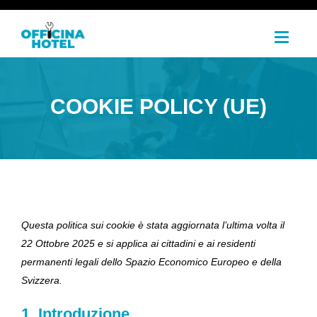
T
o
g
g
l
e
COOKIE POLICY (UE)
n
a
v
i
g
a
t
i
o
n
Questa politica sui cookie è stata aggiornata l’ultima volta il
22 Ottobre 2025 e si applica ai cittadini e ai residenti
permanenti legali dello Spazio Economico Europeo e della
Svizzera.
1. Introduzione