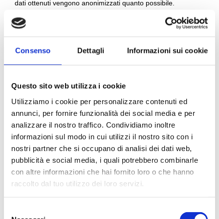
dati ottenuti vengono anonimizzati quanto possibile.
Facebook, Instagram e WhatsApp si trovano negli Stati Uniti.
6. Cookie presenti
Consenso
Dettagli
Informazioni sui cookie
Varie
Scopo in attesa di indagine
Consent
to
service
Questo sito web utilizza i cookie
7. Consenti
varie
Utilizziamo i cookie per personalizzare contenuti ed
Quando visiti il sito web per la prima volta, noi mostreremo
annunci, per fornire funzionalità dei social media e per
un popup con una spiegazione dei cookie. Appena clicchi su
analizzare il nostro traffico. Condividiamo inoltre
informazioni sul modo in cui utilizzi il nostro sito con i
“Salva preferenze”, dai il permesso a noi di usare le
nostri partner che si occupano di analisi dei dati web,
categorie di cookie e plugin come descritto in questa
pubblicità e social media, i quali potrebbero combinarle
dichiarazione relativa ai popup e cookie. Puoi disabilitare i
con altre informazioni che hai fornito loro o che hanno
cookie attraverso il tuo browser, ma prendi in considerazione,
raccolto dal tuo utilizzo dei loro servizi.
che il nostro sito web potrebbe non funzionare più
correttamente.
S