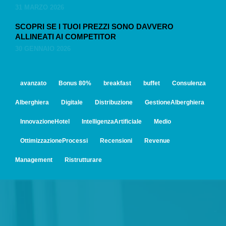
31 MARZO 2026
SCOPRI SE I TUOI PREZZI SONO DAVVERO
ALLINEATI AI COMPETITOR
30 GENNAIO 2026
avanzato
Bonus 80%
breakfast
buffet
Consulenza
Alberghiera
Digitale
Distribuzione
GestioneAlberghiera
InnovazioneHotel
IntelligenzaArtificiale
Medio
OttimizzazioneProcessi
Recensioni
Revenue
Management
Ristrutturare