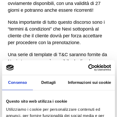
ovviamente disponibili, con una validità di 27
giorni e potranno anche essere ricorrenti!
Nota importante di tutto questo discorso sono i
“termini & condizioni” che Nexi sottoporrà al
cliente che il cliente dovrà per forza accettare
per procedere con la prenotazione.
Una serie di template di T&C saranno fornite da
Nexi stessa, ma sarà possibile duplicarle e
personalizzarle così che tutti i punti sopra non
siano passibili a controversie e contestazioni,
perché il tutto sarà normato e sarà il cliente ad
Consenso
Dettagli
Informazioni sui cookie
accettarle!
Per chi dispone di un booking engine
Questo sito web utilizza i cookie
relativamente recente, questo gateway sarà
Utilizziamo i cookie per personalizzare contenuti ed
interfacciabile trami protocolli API.
annunci, per fornire funzionalità dei social media e per