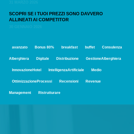
31 MARZO 2026
SCOPRI SE I TUOI PREZZI SONO DAVVERO
ALLINEATI AI COMPETITOR
30 GENNAIO 2026
avanzato
Bonus 80%
breakfast
buffet
Consulenza
Alberghiera
Digitale
Distribuzione
GestioneAlberghiera
InnovazioneHotel
IntelligenzaArtificiale
Medio
OttimizzazioneProcessi
Recensioni
Revenue
Management
Ristrutturare