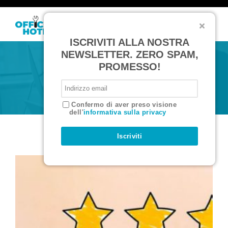
T
o
ISCRIVITI ALLA NOSTRA
g
g
NEWSLETTER. ZERO SPAM,
l
PROMESSO!
e
LE RECENSIONI
n
a
v
i
Confermo di aver preso visione
g
dell'
informativa sulla privacy
a
t
i
Iscriviti
o
n