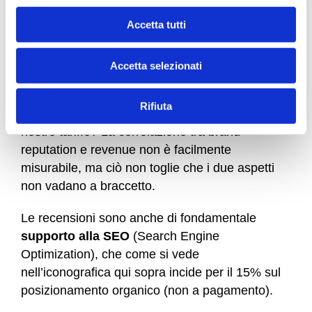
l
già al lavoro per migliorare il servizio per il quale
c
Accetta tutti
avete ricevuto una critica. I clienti
o
apprezzeranno e si sentiranno importanti.
n
Accetta selezionati
s
Se i punteggi salgono
e
n
Rifiuta
Perché non dovrebbero poter salire anche le
s
nostre tariffe? La correlazione tra brand
o
reputation e revenue non è facilmente
misurabile, ma ciò non toglie che i due aspetti
non vadano a braccetto.
Le recensioni sono anche di fondamentale
supporto alla SEO
(Search Engine
Optimization), che come si vede
nell’iconografica qui sopra incide per il 15% sul
posizionamento organico (non a pagamento).