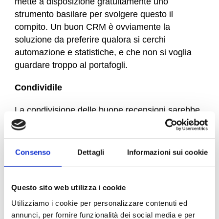
mette a disposizione gratuitamente uno
strumento basilare per svolgere questo il
compito. Un buon CRM è ovviamente la
soluzione da preferire qualora si cerchi
automazione e statistiche, e che non si voglia
guardare troppo al portafogli.
Condividile
La condivisione delle buone recensioni sarebbe
un’attività alla quale bisognerebbe dedicare più
tempo. Mostrare al nostro pubblico di “seguaci”
le recensioni positive che raccogliamo aumenta
Consenso
Dettagli
Informazioni sui cookie
sicuramente la nostra appetibilità commerciale,
ricordate sempre che ogni recensione è da
considerarsi un regalo da poter sfruttare nei vari
Questo sito web utilizza i cookie
Instagram & C.
Utilizziamo i cookie per personalizzare contenuti ed
annunci, per fornire funzionalità dei social media e per