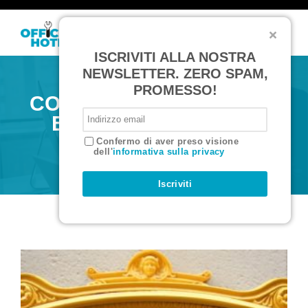
T
o
ISCRIVITI ALLA NOSTRA
g
g
NEWSLETTER. ZERO SPAM,
l
PROMESSO!
e
COSTRUIRE, COLTIVARE
n
a
ED UTILIZZARE UNA
v
i
MAILING LIST
Confermo di aver preso visione
g
dell'
informativa sulla privacy
a
t
i
Iscriviti
o
n