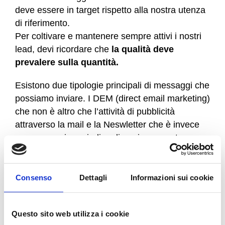
deve essere in target rispetto alla nostra utenza
di riferimento.
Per coltivare e mantenere sempre attivi i nostri
lead, devi ricordare che
la qualità deve
prevalere sulla quantità.
Esistono due tipologie principali di messaggi che
possiamo inviare. I DEM (direct email marketing)
che non è altro che l’attività di pubblicità
attraverso la mail e la Neswletter che è invece
un messaggio periodico di aggiornamento.
Le caratteristiche che dobbiamo tenere in
considerazione per evitare la disiscrizione alle
Consenso
Dettagli
Informazioni sui cookie
nostre comunicazione sono principalmente i
seguenti:
Questo sito web utilizza i cookie
leggibilità: i messaggi devono essere