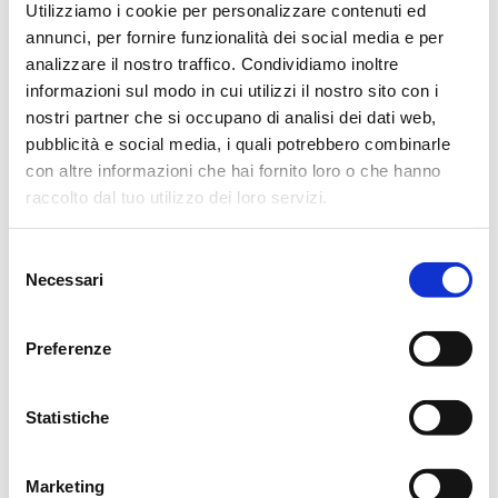
Utilizziamo i cookie per personalizzare contenuti ed
semplici da leggere, non usare font troppo
annunci, per fornire funzionalità dei social media e per
particolari e caratteri troppo piccoli
analizzare il nostro traffico. Condividiamo inoltre
informazioni sul modo in cui utilizzi il nostro sito con i
fruibilità: devono adattarsi a tutti i device o
nostri partner che si occupano di analisi dei dati web,
essere pensati fin da subito con una struttura
pubblicità e social media, i quali potrebbero combinarle
specifica in base alle abitudini del nostro
con altre informazioni che hai fornito loro o che hanno
pubblico. Circa il 50% delle email vengono
raccolto dal tuo utilizzo dei loro servizi.
lette da dispositivi mobile
contenuti: esclusivi e mai banali. L’utente si
S
annoia in fretta e la concorrenza è sempre più
Necessari
e
spietata
l
e
Saturazione del mercato: sei vuoi continuare
Preferenze
z
a essere letto dai tuoi lead, tieni a mente che
i
il mercato è sempre più saturo e che
o
Statistiche
sopravvivono solo i migliori e coloro i quali si
n
adattano più velocemente
e
Marketing
d