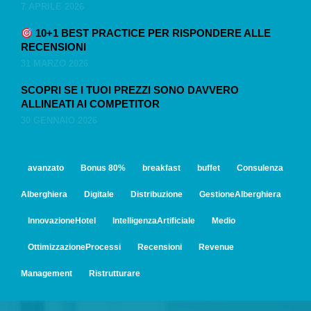
7 APRILE 2026
10+1 BEST PRACTICE PER RISPONDERE ALLE
RECENSIONI
31 MARZO 2026
SCOPRI SE I TUOI PREZZI SONO DAVVERO
ALLINEATI AI COMPETITOR
30 GENNAIO 2026
avanzato
Bonus 80%
breakfast
buffet
Consulenza
Alberghiera
Digitale
Distribuzione
GestioneAlberghiera
InnovazioneHotel
IntelligenzaArtificiale
Medio
OttimizzazioneProcessi
Recensioni
Revenue
Management
Ristrutturare