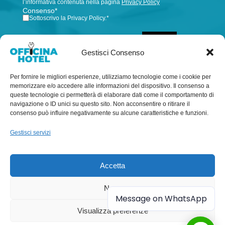
l’informativa contenuta nella pagina
Privacy Policy
Consenso
*
Sottoscrivo la Privacy Policy.
*
INVIA
Gestisci Consenso
Per fornire le migliori esperienze, utilizziamo tecnologie come i cookie per
memorizzare e/o accedere alle informazioni del dispositivo. Il consenso a
queste tecnologie ci permetterà di elaborare dati come il comportamento di
navigazione o ID unici su questo sito. Non acconsentire o ritirare il
consenso può influire negativamente su alcune caratteristiche e funzioni.
Gestisci servizi
Officina Hotel sas di Taillandier Jean-Pierre & C. – Via
Cattaneo, 8 – 22040 Alzate Brianza (Como)
Accetta
PI CF: 03941940136 – SDI: M5UXCR1 – Pec:
officina.hotel@pec.it – info@officinahotel.com
Nega
Message on WhatsApp
Visualizza preferenze