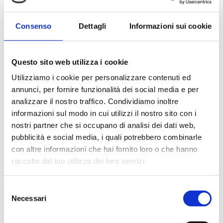
https://www.youtube.com/watch?
v=qtryX0n1UnU Scopri come usare
Consenso
Dettagli
Informazioni sui cookie
WhatsApp Business in hotel per aumentare
prenotazioni, rispondere più velocemente e
migliorare l’esperienza degli ospiti. Nel...
Questo sito web utilizza i cookie
Utilizziamo i cookie per personalizzare contenuti ed
LEGGI TUTTO
annunci, per fornire funzionalità dei social media e per
analizzare il nostro traffico. Condividiamo inoltre
informazioni sul modo in cui utilizzi il nostro sito con i
nostri partner che si occupano di analisi dei dati web,
pubblicità e social media, i quali potrebbero combinarle
con altre informazioni che hai fornito loro o che hanno
raccolto dal tuo utilizzo dei loro servizi.
S
Necessari
e
l