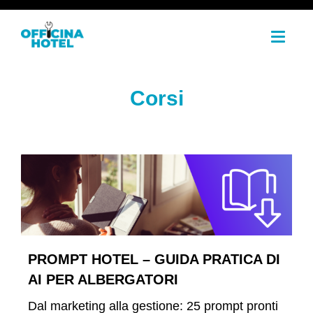
T
o
g
g
l
e
Corsi
n
a
v
i
g
a
t
i
o
n
PROMPT HOTEL – GUIDA PRATICA DI
AI PER ALBERGATORI
Dal marketing alla gestione: 25 prompt pronti